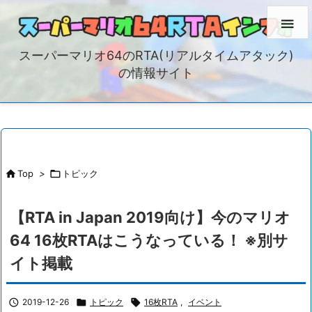

スーパーマリオ64のRTA(リアルタイムアタック)
の情報サイト

Top
>

トピック
【RTA in Japan 2019向け】今のマリオ
64 16枚RTAはこうなっている！ ※別サ
イト掲載

2019-12-26

トピック

16枚RTA
,
イベント