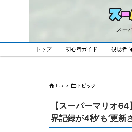
スーパ
トップ
初心者ガイド
視聴者

Top
>

トピック
【スーパーマリオ64
界記録が4秒’も’更新