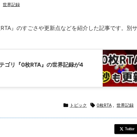
,
世界記録
0枚RTA』のすごさや更新点などを紹介した記事です。別
。
テゴリ『0枚RTA』の世界記録が4

トピック

0枚RTA
,
世界記録
Twitter